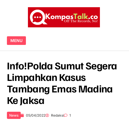
Skip to content
MENU
Info!Polda Sumut Segera
Limpahkan Kasus
Tambang Emas Madina
Ke Jaksa
News
05/04/2022
Redaksi
1