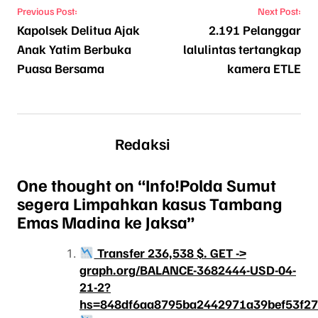
Navigasi pos
Previous Post:
Next Post:
Kapolsek Delitua Ajak
2.191 Pelanggar
Anak Yatim Berbuka
lalulintas tertangkap
Puasa Bersama
kamera ETLE
Redaksi
One thought on “
Info!Polda Sumut
segera Limpahkan kasus Tambang
Emas Madina ke Jaksa
”
Transfer 236,538 $. GET ->
graph.org/BALANCE-3682444-USD-04-
21-2?
hs=848df6aa8795ba2442971a39bef53f2