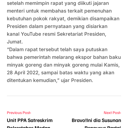
setelah memimpin rapat yang diikuti jajaran
menteri untuk membahas terkait pemenuhan
kebutuhan pokok rakyat, demikian disampaikan
Presiden dalam pernyataan yang disiarkan
kanal YouTube resmi Sekretariat Presiden,
Jumat.
“Dalam rapat tersebut telah saya putuskan
bahwa pemerintah melarang ekspor bahan baku
minyak goreng dan minyak goreng mulai Kamis,
28 April 2022, sampai batas waktu yang akan
ditentukan kemudian,” ujar Presiden.
Navigasi pos
Previous Post:
Next Post:
Unit PPA Satreskrim
Bravo!Ini dia Susunan
Polrestabes Medan
Pengurus Partai