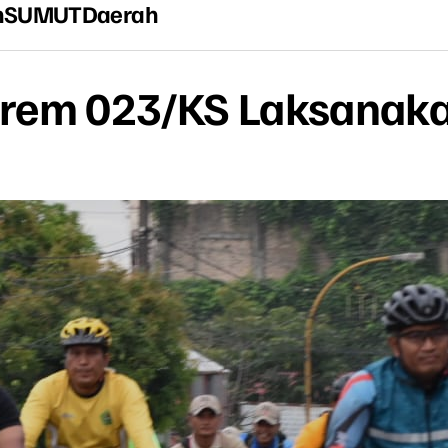
n
SUMUT
Daerah
nrem 023/KS Laksanak