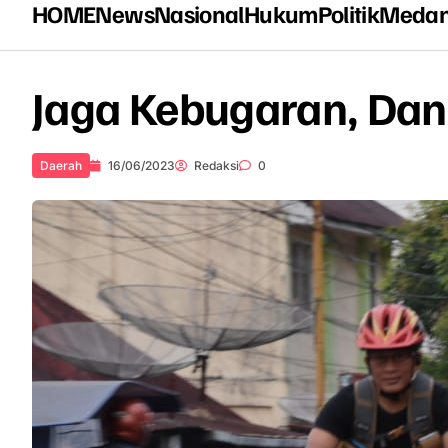
HOME
News
Nasional
Hukum
Politik
Meda
Jaga Kebugaran, Da
Daerah
16/06/2023
Redaksi
0