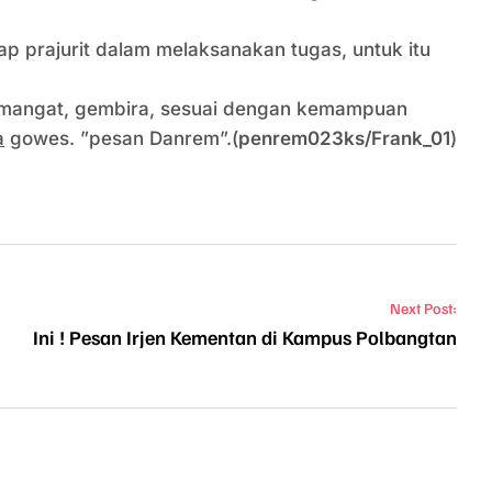
iap prajurit dalam melaksanakan tugas, untuk itu
 semangat, gembira, sesuai dengan kemampuan
a
gowes. ”pesan Danrem”.(
penrem023ks/Frank_01
)
Next Post:
Ini ! Pesan Irjen Kementan di Kampus Polbangtan