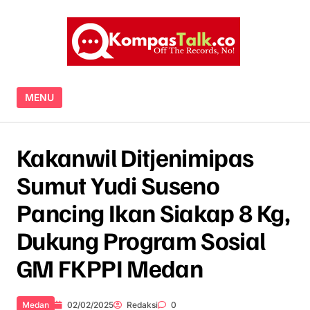
Skip to content
MENU
Kakanwil Ditjenimipas
Sumut Yudi Suseno
Pancing Ikan Siakap 8 Kg,
Dukung Program Sosial
GM FKPPI Medan
Medan
02/02/2025
Redaksi
0