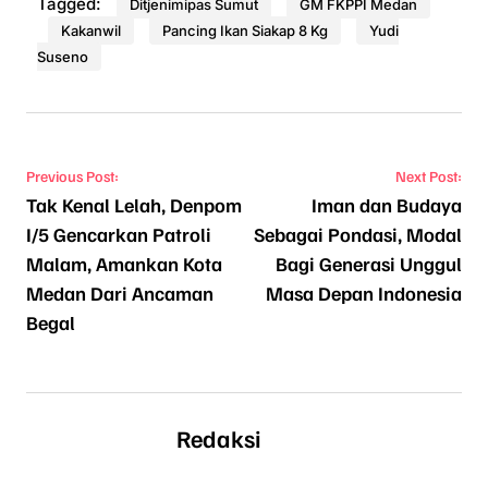
Tagged:
Ditjenimipas Sumut
GM FKPPI Medan
Kakanwil
Pancing Ikan Siakap 8 Kg
Yudi
Suseno
Navigasi pos
Previous Post:
Next Post:
Tak Kenal Lelah, Denpom
Iman dan Budaya
I/5 Gencarkan Patroli
Sebagai Pondasi, Modal
Malam, Amankan Kota
Bagi Generasi Unggul
Medan Dari Ancaman
Masa Depan Indonesia
Begal
Redaksi