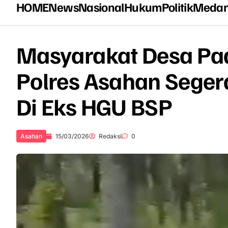
HOME
News
Nasional
Hukum
Politik
Meda
Masyarakat Desa Pad
Polres Asahan Seger
Di Eks HGU BSP
Asahan
15/03/2026
Redaksi
0