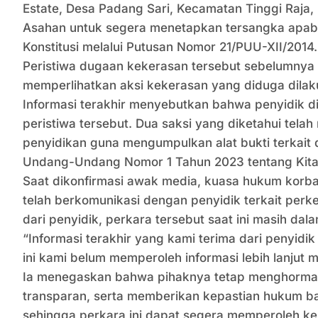
Estate, Desa Padang Sari, Kecamatan Tinggi Raja
Asahan untuk segera menetapkan tersangka apabil
Konstitusi melalui Putusan Nomor 21/PUU-XII/2014.
Peristiwa dugaan kekerasan tersebut sebelumnya s
memperlihatkan aksi kekerasan yang diduga dila
Informasi terakhir menyebutkan bahwa penyidik d
peristiwa tersebut. Dua saksi yang diketahui tel
penyidikan guna mengumpulkan alat bukti terkai
Undang-Undang Nomor 1 Tahun 2023 tentang Kit
Saat dikonfirmasi awak media, kuasa hukum korba
telah berkomunikasi dengan penyidik terkait per
dari penyidik, perkara tersebut saat ini masih da
“Informasi terakhir yang kami terima dari penyid
ini kami belum memperoleh informasi lebih lanju
Ia menegaskan bahwa pihaknya tetap menghormati
transparan, serta memberikan kepastian hukum bag
sehingga perkara ini dapat segera memperoleh k