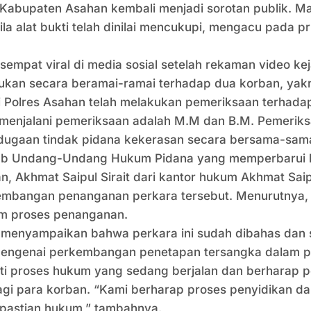
, Kabupaten Asahan kembali menjadi sorotan publik. 
a alat bukti telah dinilai mencukupi, mengacu pada 
empat viral di media sosial setelah rekaman video kej
kukan secara beramai-ramai terhadap dua korban, y
i Polres Asahan telah melakukan pemeriksaan terhada
ah menjalani pemeriksaan adalah M.M dan B.M. Pemerik
t dugaan tindak pidana kekerasan secara bersama-sam
ab Undang-Undang Hukum Pidana yang memperbarui 
n, Akhmat Saipul Sirait dari kantor hukum Akhmat Sa
kembangan penanganan perkara tersebut. Menurutnya, b
lam proses penanganan.
ik menyampaikan bahwa perkara ini sudah dibahas dan 
t mengenai perkembangan penetapan tersangka dalam pe
 proses hukum yang sedang berjalan dan berharap pen
i para korban. “Kami berharap proses penyidikan dapa
epastian hukum,” tambahnya.