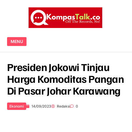
Skip to content
MENU
Presiden Jokowi Tinjau
Harga Komoditas Pangan
Di Pasar Johar Karawang
Ekonomi
14/09/2023
Redaksi
0