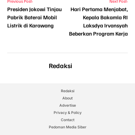
Navigasi pos
Previous Post:
Next Post:
Presiden Jokowi Tinjau
Hari Pertama Menjabat,
Pabrik Baterai Mobil
Kepala Bakamla RI
Listrik di Karawang
Laksdya Irvansyah
Beberkan Program Kerja
Redaksi
Redaksi
About
Advertise
Privacy & Policy
Contact
Pedoman Media Siber