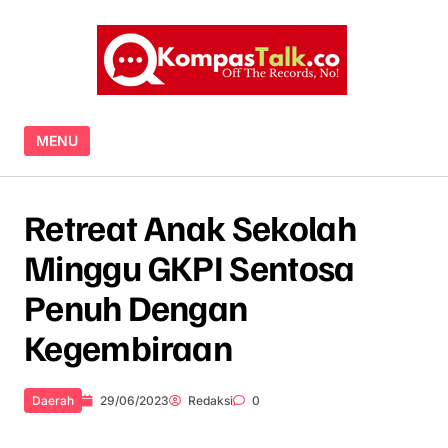
Skip to content
MENU
Retreat Anak Sekolah
Minggu GKPI Sentosa
Penuh Dengan
Kegembiraan
Daerah
29/06/2023
Redaksi
0