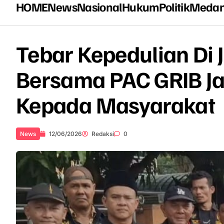
HOME
News
Nasional
Hukum
Politik
Meda
Tebar Kepedulian Di
Bersama PAC GRIB Ja
Kepada Masyarakat
News
12/06/2026
Redaksi
0