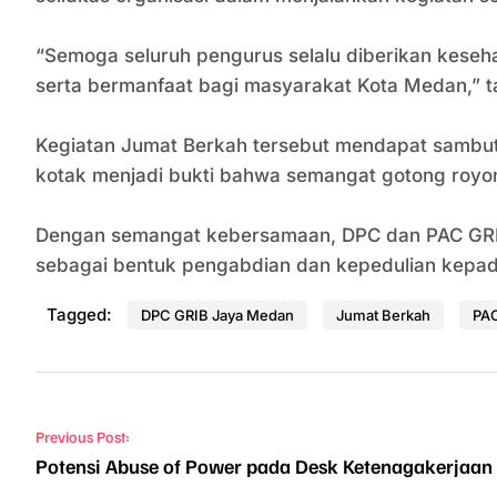
“Semoga seluruh pengurus selalu diberikan keseha
serta bermanfaat bagi masyarakat Kota Medan,” 
Kegiatan Jumat Berkah tersebut mendapat sambuta
kotak menjadi bukti bahwa semangat gotong royong
Dengan semangat kebersamaan, DPC dan PAC GRIB 
sebagai bentuk pengabdian dan kepedulian kepa
Tagged:
DPC GRIB Jaya Medan
Jumat Berkah
PAC
Navigasi pos
Previous Post:
Potensi Abuse of Power pada Desk Ketenagakerjaan 