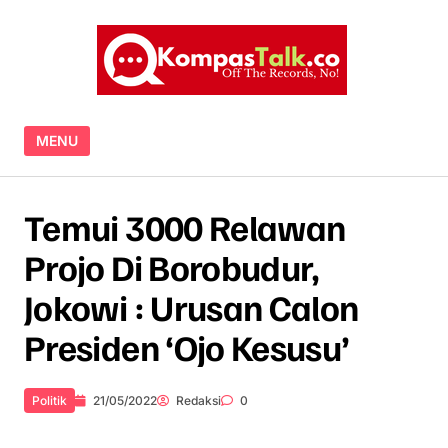
Skip to content
MENU
Temui 3000 Relawan
Projo Di Borobudur,
Jokowi : Urusan Calon
Presiden ‘Ojo Kesusu’
Politik
21/05/2022
Redaksi
0