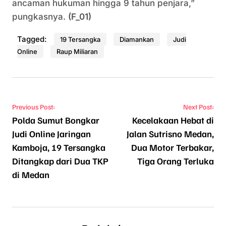
ancaman hukuman hingga 9 tahun penjara,”
pungkasnya.
(F_01)
Tagged:
19 Tersangka
Diamankan
Judi
Online
Raup Miliaran
Navigasi pos
Previous Post:
Next Post:
Polda Sumut Bongkar
Kecelakaan Hebat di
Judi Online Jaringan
Jalan Sutrisno Medan,
Kamboja, 19 Tersangka
Dua Motor Terbakar,
Ditangkap dari Dua TKP
Tiga Orang Terluka
di Medan