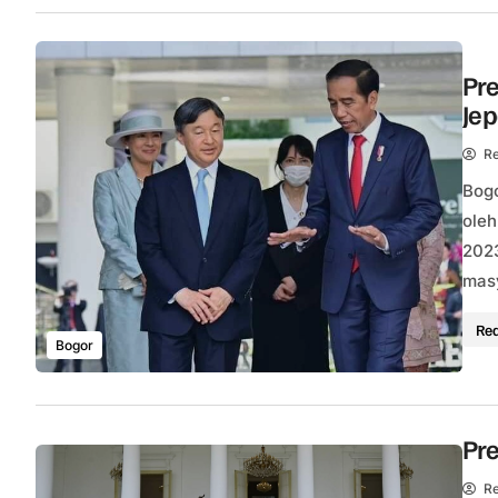
Pre
Je
Re
Bogo
oleh
2023
masy
Re
Bogor
Pr
Re