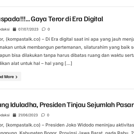
pada!!!… Gaya Teror di Era Digital
daksi
07/07/2023
0
r, (kompastalk.co) – Di Era digital saat ini apa yang jauh men
nakan untuk membangun pertemanan, silaturahim yang baik s
pun bisa dilakukan tanpa harus dibatas ruang dan waktu serta
dikan alat untuk hal – hal yang […]
ad More
ang Iduladha, Presiden Tinjau Sejumlah Pasa
daksi
21/06/2023
0
r, (kompastalk.co) – Presiden Joko Widodo meninjau aktivit
ngpung, Kabupaten Bogor, Provinsi Jawa Barat, pada Rabu, 2