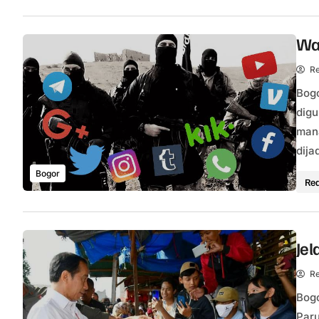
Was
Re
Bogo
digu
mana
dija
Bogor
Re
Jel
Re
Bogo
Paru