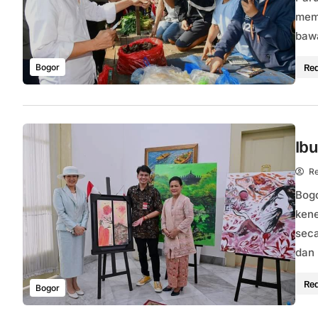
mema
bawa
Re
Bogor
Ibu
Re
Bogo
kene
seca
dan 
Re
Bogor