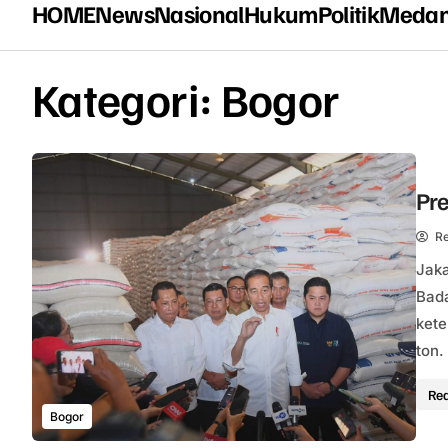
HOME
News
Nasional
Hukum
Politik
Meda
Kategori:
Bogor
Pre
Re
Jaka
Bada
kete
ton.
Re
Bogor