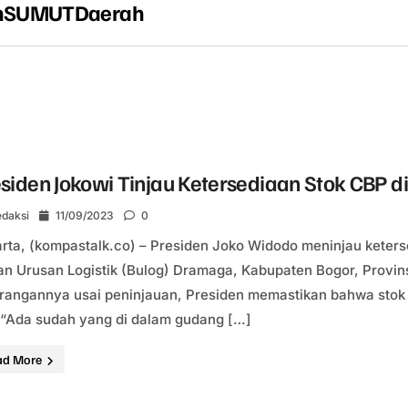
n
SUMUT
Daerah
siden Jokowi Tinjau Ketersediaan Stok CBP d
daksi
11/09/2023
0
rta, (kompastalk.co) – Presiden Joko Widodo meninjau keter
n Urusan Logistik (Bulog) Dramaga, Kabupaten Bogor, Provin
rangannya usai peninjauan, Presiden memastikan bahwa stok b
 “Ada sudah yang di dalam gudang […]
ad More