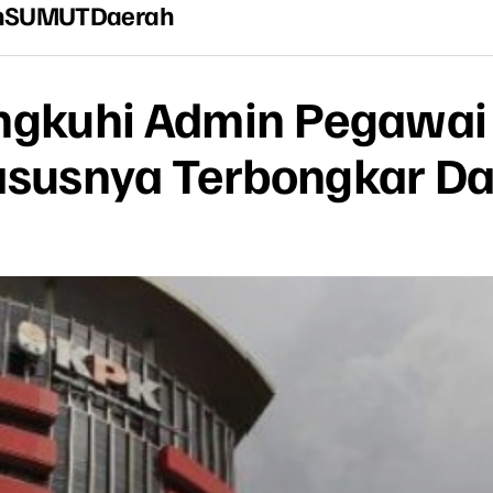
n
SUMUT
Daerah
ingkuhi Admin Pegawa
Kasusnya Terbongkar D