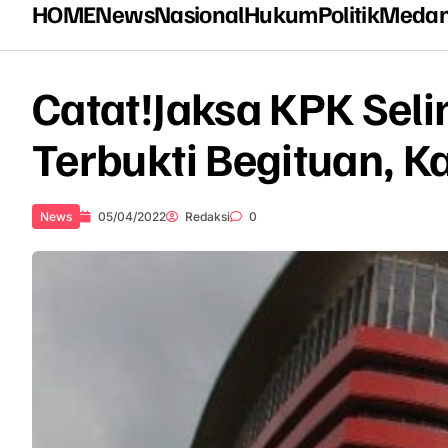
HOME
News
Nasional
Hukum
Politik
Meda
Catat!Jaksa KPK Sel
Terbukti Begituan, 
News
05/04/2022
Redaksi
0