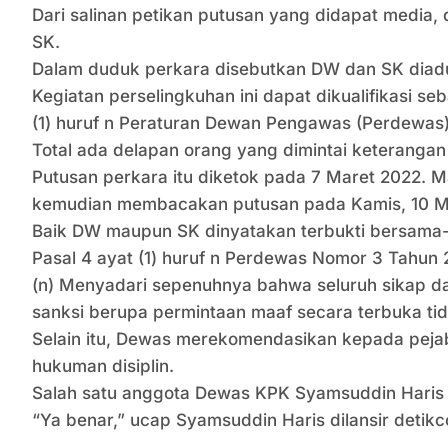
Dari salinan petikan putusan yang didapat media, d
SK.
Dalam duduk perkara disebutkan DW dan SK diadu
Kegiatan perselingkuhan ini dapat dikualifikasi s
(1) huruf n Peraturan Dewan Pengawas (Perdewas
Total ada delapan orang yang dimintai keterangan
Putusan perkara itu diketok pada 7 Maret 2022. M
kemudian membacakan putusan pada Kamis, 10 M
Baik DW maupun SK dinyatakan terbukti bersama-
Pasal 4 ayat (1) huruf n Perdewas Nomor 3 Tahun 2
(n) Menyadari sepenuhnya bahwa seluruh sikap da
sanksi berupa permintaan maaf secara terbuka ti
Selain itu, Dewas merekomendasikan kepada peja
hukuman disiplin.
Salah satu anggota Dewas KPK Syamsuddin Haris 
“Ya benar,” ucap Syamsuddin Haris dilansir detikc