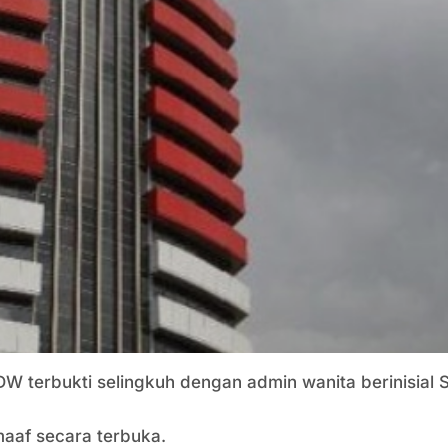
 DW terbukti selingkuh dengan admin wanita berinisia
maaf secara terbuka.