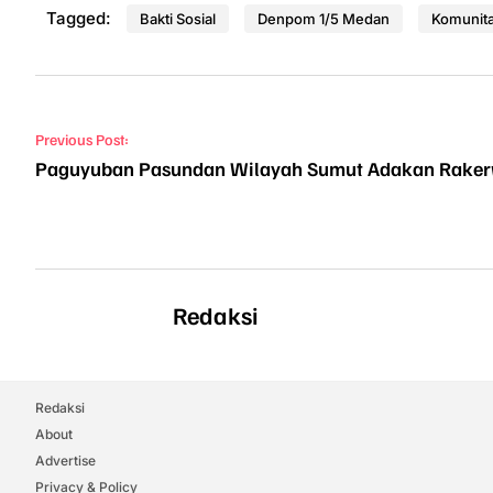
Tagged:
Bakti Sosial
Denpom 1/5 Medan
Komunit
Navigasi pos
Previous Post:
Paguyuban Pasundan Wilayah Sumut Adakan Raker
Redaksi
Redaksi
About
Advertise
Privacy & Policy