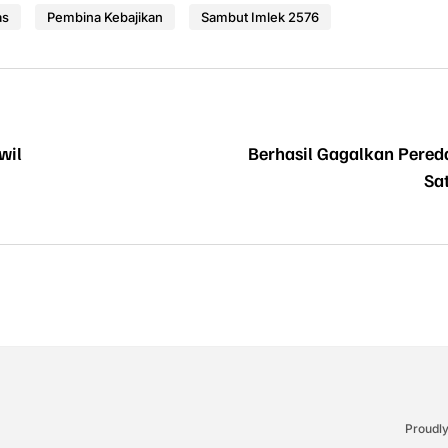
as
Pembina Kebajikan
Sambut Imlek 2576
wil
Berhasil Gagalkan Pereda
Sa
Proudl