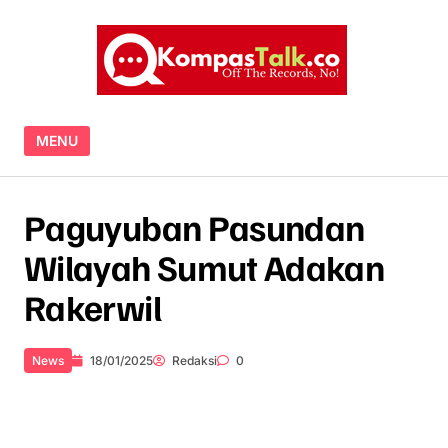
Skip to content
MENU
Paguyuban Pasundan
Wilayah Sumut Adakan
Rakerwil
News
18/01/2025
Redaksi
0