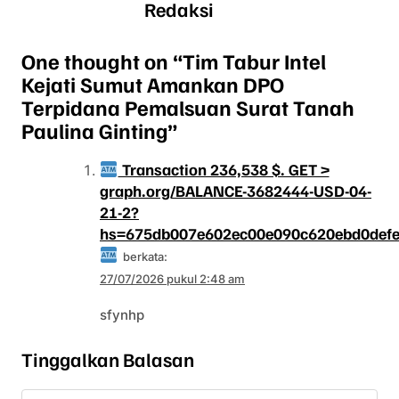
Redaksi
One thought on “
Tim Tabur Intel
Kejati Sumut Amankan DPO
Terpidana Pemalsuan Surat Tanah
Paulina Ginting
”
Transaction 236,538 $. GET >
graph.org/BALANCE-3682444-USD-04-
21-2?
hs=675db007e602ec00e090c620ebd0def
berkata:
27/07/2026 pukul 2:48 am
sfynhp
Tinggalkan Balasan